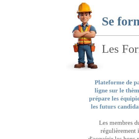
Se for
Les For
Plateforme de p
ligne sur le thè
prépare les équipi
les futurs candid
Les membres du
régulièrement 
d'acquérir les bons