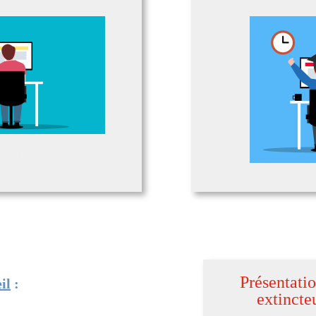
 à Chambéry, Incendie en
 du travail en Isère
Présentati
il
:
extincte