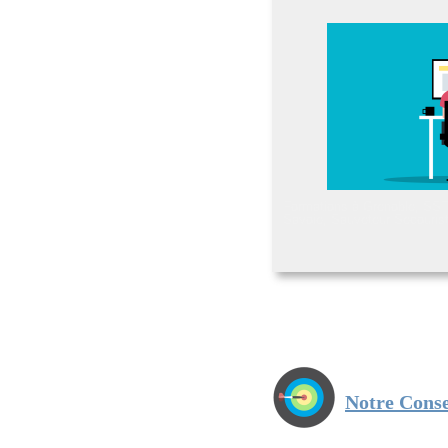
Formations à Grenoble, SST
Savoie, Sauveteur Secouriste
Notre
Conse